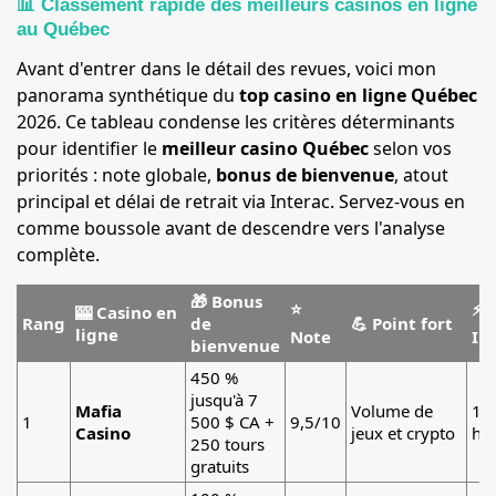
📊 Classement rapide des meilleurs casinos en ligne
au Québec
Avant d'entrer dans le détail des revues, voici mon
panorama synthétique du
top casino en ligne Québec
2026. Ce tableau condense les critères déterminants
pour identifier le
meilleur casino Québec
selon vos
priorités : note globale,
bonus de bienvenue
, atout
principal et délai de retrait via Interac. Servez-vous en
comme boussole avant de descendre vers l'analyse
complète.
🎁 Bonus
⭐
⚡ 
🎰 Casino en
Rang
de
💪 Point fort
ligne
Note
In
bienvenue
450 %
jusqu'à 7
Mafia
Volume de
12
1
500 $ CA +
9,5/10
Casino
jeux et crypto
h
250 tours
gratuits