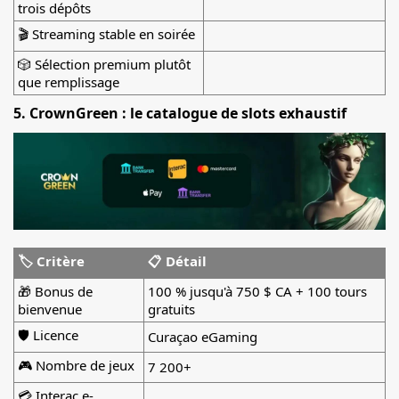
trois dépôts
🎬 Streaming stable en soirée
🎲 Sélection premium plutôt
que remplissage
5. CrownGreen : le catalogue de slots exhaustif
🏷️ Critère
📋 Détail
🎁 Bonus de
100 % jusqu'à 750 $ CA + 100 tours
bienvenue
gratuits
🛡️ Licence
Curaçao eGaming
🎮 Nombre de jeux
7 200+
💳 Interac e-