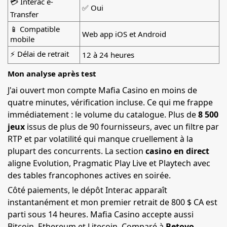
💳 Interac e-
✅ Oui
Transfer
📱 Compatible
Web app iOS et Android
mobile
⚡ Délai de retrait
12 à 24 heures
Mon analyse après test
J'ai ouvert mon compte Mafia Casino en moins de
quatre minutes, vérification incluse. Ce qui me frappe
immédiatement : le volume du catalogue. Plus de
8 500
jeux
issus de plus de 90 fournisseurs, avec un filtre par
RTP et par volatilité qui manque cruellement à la
plupart des concurrents. La section
casino en direct
aligne Evolution, Pragmatic Play Live et Playtech avec
des tables francophones actives en soirée.
Côté paiements, le dépôt Interac apparaît
instantanément et mon premier retrait de 800 $ CA est
parti sous 14 heures. Mafia Casino accepte aussi
Bitcoin, Ethereum et Litecoin. Comparé à
Betovo