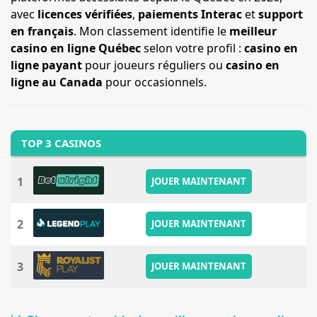
avec
licences vérifiées
,
paiements Interac
et
support
en français
. Mon classement identifie le
meilleur
casino en ligne Québec
selon votre profil :
casino en
ligne payant
pour joueurs réguliers ou
casino en
ligne au Canada
pour occasionnels.
TOP 3 CASINOS
1
JOUER MAINTENANT
2
JOUER MAINTENANT
3
JOUER MAINTENANT