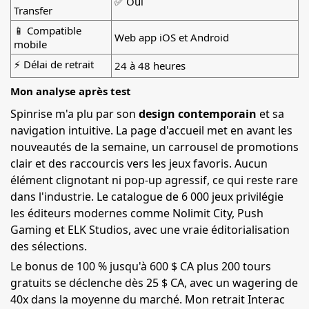
✅ Oui
Transfer
📱 Compatible
Web app iOS et Android
mobile
⚡ Délai de retrait
24 à 48 heures
Mon analyse après test
Spinrise m'a plu par son
design contemporain
et sa
navigation intuitive. La page d'accueil met en avant les
nouveautés de la semaine, un carrousel de promotions
clair et des raccourcis vers les jeux favoris. Aucun
élément clignotant ni pop-up agressif, ce qui reste rare
dans l'industrie. Le catalogue de 6 000 jeux privilégie
les éditeurs modernes comme Nolimit City, Push
Gaming et ELK Studios, avec une vraie éditorialisation
des sélections.
Le bonus de 100 % jusqu'à 600 $ CA plus 200 tours
gratuits se déclenche dès 25 $ CA, avec un wagering de
40x dans la moyenne du marché. Mon retrait Interac