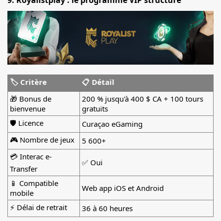
9. Royalistplay : le programme VIP structuré
🏷️ Critère
📋 Détail
🎁 Bonus de
200 % jusqu'à 400 $ CA + 100 tours
bienvenue
gratuits
🛡️ Licence
Curaçao eGaming
🎮 Nombre de jeux
5 600+
💳 Interac e-
✅ Oui
Transfer
📱 Compatible
Web app iOS et Android
mobile
⚡ Délai de retrait
36 à 60 heures