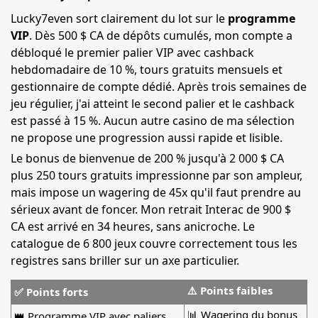
Lucky7even sort clairement du lot sur le
programme
VIP
. Dès 500 $ CA de dépôts cumulés, mon compte a
débloqué le premier palier VIP avec cashback
hebdomadaire de 10 %, tours gratuits mensuels et
gestionnaire de compte dédié. Après trois semaines de
jeu régulier, j'ai atteint le second palier et le cashback
est passé à 15 %. Aucun autre casino de ma sélection
ne propose une progression aussi rapide et lisible.
Le bonus de bienvenue de 200 % jusqu'à 2 000 $ CA
plus 250 tours gratuits impressionne par son ampleur,
mais impose un wagering de 45x qu'il faut prendre au
sérieux avant de foncer. Mon retrait Interac de 900 $
CA est arrivé en 34 heures, sans anicroche. Le
catalogue de 6 800 jeux couvre correctement tous les
registres sans briller sur un axe particulier.
⚠️ Points faibles
✅ Points forts
📊 Wagering du bonus
👑 Programme VIP avec paliers