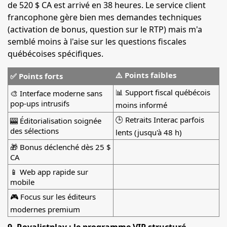
de 520 $ CA est arrivé en 38 heures. Le service client
francophone gère bien mes demandes techniques
(activation de bonus, question sur le RTP) mais m'a
semblé moins à l'aise sur les questions fiscales
québécoises spécifiques.
⚠️ Points faibles
✅ Points forts
📊 Support fiscal québécois
🎨 Interface moderne sans
pop-ups intrusifs
moins informé
🕒 Retraits Interac parfois
🎰 Éditorialisation soignée
des sélections
lents (jusqu'à 48 h)
🎁 Bonus déclenché dès 25 $
CA
📱 Web app rapide sur
mobile
🎮 Focus sur les éditeurs
modernes premium