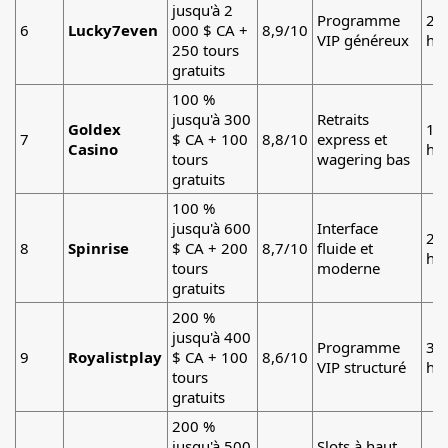
jusqu'à 2
Programme
24
6
Lucky7even
000 $ CA +
8,9/10
VIP généreux
h
250 tours
gratuits
100 %
jusqu'à 300
Retraits
Goldex
12
7
$ CA + 100
8,8/10
express et
Casino
h
tours
wagering bas
gratuits
100 %
jusqu'à 600
Interface
24
8
Spinrise
$ CA + 200
8,7/10
fluide et
h
tours
moderne
gratuits
200 %
jusqu'à 400
Programme
36
9
Royalistplay
$ CA + 100
8,6/10
VIP structuré
h
tours
gratuits
200 %
jusqu'à 500
Slots à haut